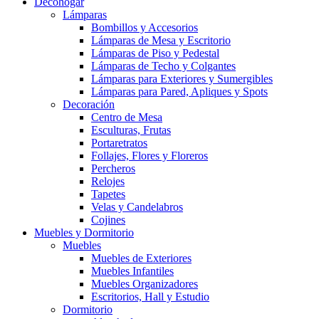
Decohogar
Lámparas
Bombillos y Accesorios
Lámparas de Mesa y Escritorio
Lámparas de Piso y Pedestal
Lámparas de Techo y Colgantes
Lámparas para Exteriores y Sumergibles
Lámparas para Pared, Apliques y Spots
Decoración
Centro de Mesa
Esculturas, Frutas
Portaretratos
Follajes, Flores y Floreros
Percheros
Relojes
Tapetes
Velas y Candelabros
Cojines
Muebles y Dormitorio
Muebles
Muebles de Exteriores
Muebles Infantiles
Muebles Organizadores
Escritorios, Hall y Estudio
Dormitorio