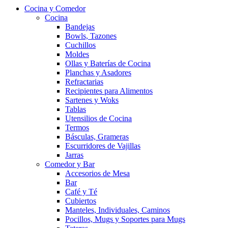
Cocina y Comedor
Cocina
Bandejas
Bowls, Tazones
Cuchillos
Moldes
Ollas y Baterías de Cocina
Planchas y Asadores
Refractarias
Recipientes para Alimentos
Sartenes y Woks
Tablas
Utensilios de Cocina
Termos
Básculas, Grameras
Escurridores de Vajillas
Jarras
Comedor y Bar
Accesorios de Mesa
Bar
Café y Té
Cubiertos
Manteles, Individuales, Caminos
Pocillos, Mugs y Soportes para Mugs