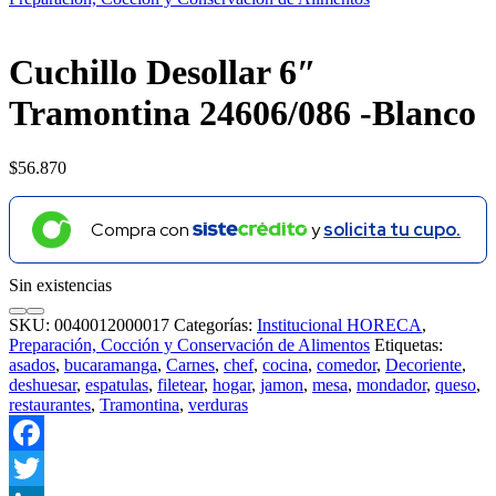
Cuchillo Desollar 6″
Tramontina 24606/086 -Blanco
$
56.870
Compra con
y
solicita tu cupo.
Sin existencias
SKU:
0040012000017
Categorías:
Institucional HORECA
,
Preparación, Cocción y Conservación de Alimentos
Etiquetas:
asados
,
bucaramanga
,
Carnes
,
chef
,
cocina
,
comedor
,
Decoriente
,
deshuesar
,
espatulas
,
filetear
,
hogar
,
jamon
,
mesa
,
mondador
,
queso
,
restaurantes
,
Tramontina
,
verduras
Facebook