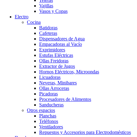
Teteras
Vajillas
Vasos y Copas
Electro
Cocina
Batidoras
Cafeteras
Dispensadores de Agua
Empacadoras al Vacío
Exprimidores
Estufas Eléctricas
Ollas Freidoras
Extractor de Jugos
Hornos Eléctricos, Microondas
Licuadoras
Neveras, Minibares
Ollas Arroceras
Picadoras
Procesadores de Alimentos
Sanducheras
Otros espacios
Planchas
Teléfonos
Ventiladores
Repuestos y Accesorios para Electrodomésticos