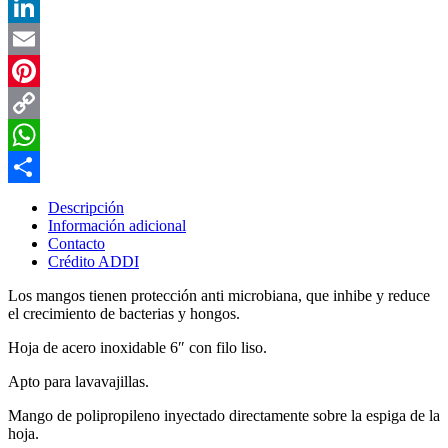
Twitter
LinkedIn
Email
Pinterest
Copy
Link
WhatsApp
Compartir
Descripción
Información adicional
Contacto
Crédito ADDI
Los mangos tienen protección anti microbiana, que inhibe y reduce
el crecimiento de bacterias y hongos.
Hoja de acero inoxidable 6″ con filo liso.
Apto para lavavajillas.
Mango de polipropileno inyectado directamente sobre la espiga de la
hoja.