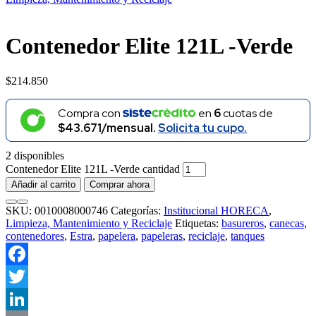
Contenedor Elite 121L -Verde
$
214.850
Compra con
en
6
cuotas de
$43.671/mensual.
Solicita tu cupo.
2 disponibles
Contenedor Elite 121L -Verde cantidad
Añadir al carrito
Comprar ahora
SKU:
0010008000746
Categorías:
Institucional HORECA
,
Limpieza, Mantenimiento y Reciclaje
Etiquetas:
basureros
,
canecas
,
contenedores
,
Estra
,
papelera
,
papeleras
,
reciclaje
,
tanques
Facebook
Twitter