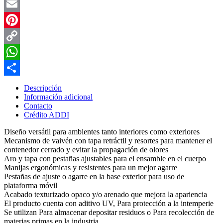
LinkedIn
Email
Pinterest
Copy
Link
WhatsApp
Compartir
Descripción
Información adicional
Contacto
Crédito ADDI
Diseño versátil para ambientes tanto interiores como exteriores
Mecanismo de vaivén con tapa retráctil y resortes para mantener el
contenedor cerrado y evitar la propagación de olores
Aro y tapa con pestañas ajustables para el ensamble en el cuerpo
Manijas ergonómicas y resistentes para un mejor agarre
Pestañas de ajuste o agarre en la base exterior para uso de
plataforma móvil
Acabado texturizado opaco y/o arenado que mejora la apariencia
El producto cuenta con aditivo UV, Para protección a la intemperie
Se utilizan Para almacenar depositar residuos o Para recolección de
materias primas en la industria