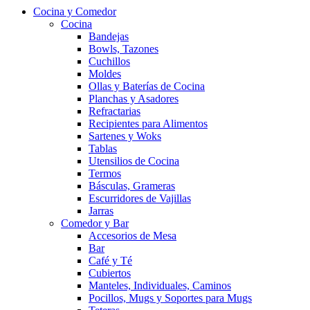
Cocina y Comedor
Cocina
Bandejas
Bowls, Tazones
Cuchillos
Moldes
Ollas y Baterías de Cocina
Planchas y Asadores
Refractarias
Recipientes para Alimentos
Sartenes y Woks
Tablas
Utensilios de Cocina
Termos
Básculas, Grameras
Escurridores de Vajillas
Jarras
Comedor y Bar
Accesorios de Mesa
Bar
Café y Té
Cubiertos
Manteles, Individuales, Caminos
Pocillos, Mugs y Soportes para Mugs