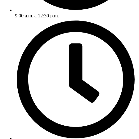
9:00 a.m. a 12:30 p.m.