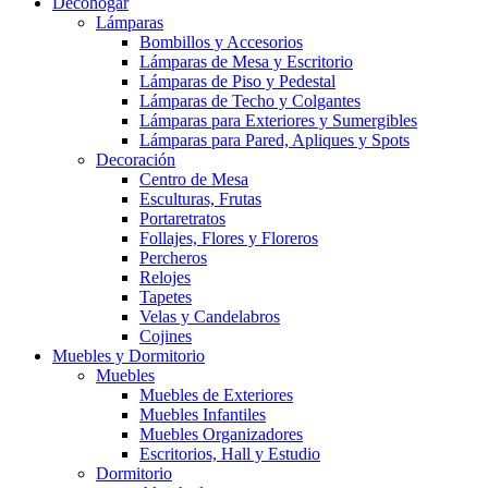
Decohogar
Lámparas
Bombillos y Accesorios
Lámparas de Mesa y Escritorio
Lámparas de Piso y Pedestal
Lámparas de Techo y Colgantes
Lámparas para Exteriores y Sumergibles
Lámparas para Pared, Apliques y Spots
Decoración
Centro de Mesa
Esculturas, Frutas
Portaretratos
Follajes, Flores y Floreros
Percheros
Relojes
Tapetes
Velas y Candelabros
Cojines
Muebles y Dormitorio
Muebles
Muebles de Exteriores
Muebles Infantiles
Muebles Organizadores
Escritorios, Hall y Estudio
Dormitorio