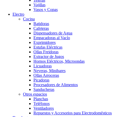
Teteras
Vajillas
Vasos y Copas
Electro
Cocina
Batidoras
Cafeteras
Dispensadores de Agua
Empacadoras al Vacío
Exprimidores
Estufas Eléctricas
Ollas Freidoras
Extractor de Jugos
Hornos Eléctricos, Microondas
Licuadoras
Neveras, Minibares
Ollas Arroceras
Picadoras
Procesadores de Alimentos
Sanducheras
Otros espacios
Planchas
Teléfonos
Ventiladores
Repuestos y Accesorios para Electrodomésticos