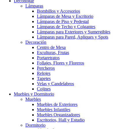
Decohogar
Lámparas
Bombillos y Accesorios
Lámparas de Mesa y Escritorio
Lámparas de Piso y Pedestal
Lámparas de Techo y Colgantes
Lámparas para Exteriores y Sumergibles
Lámparas para Pared, Apliques y Spots
Decoración
Centro de Mesa
Esculturas, Frutas
Portaretratos
Follajes, Flores y Floreros
Percheros
Relojes
Tapetes
Velas y Candelabros
Cojines
Muebles y Dormitorio
Muebles
Muebles de Exteriores
Muebles Infantiles
Muebles Organizadores
Escritorios, Hall y Estudio
Dormitorio