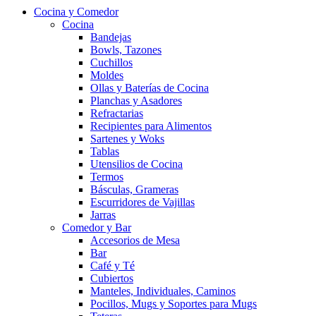
Cocina y Comedor
Cocina
Bandejas
Bowls, Tazones
Cuchillos
Moldes
Ollas y Baterías de Cocina
Planchas y Asadores
Refractarias
Recipientes para Alimentos
Sartenes y Woks
Tablas
Utensilios de Cocina
Termos
Básculas, Grameras
Escurridores de Vajillas
Jarras
Comedor y Bar
Accesorios de Mesa
Bar
Café y Té
Cubiertos
Manteles, Individuales, Caminos
Pocillos, Mugs y Soportes para Mugs