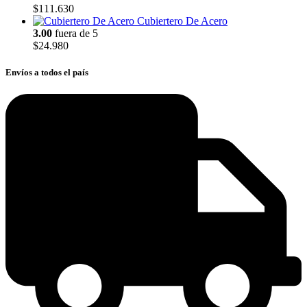
$
111.630
Cubiertero De Acero
3.00
fuera de 5
$
24.980
Envíos a todos el país