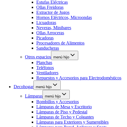
Estufas Eléctricas
Ollas Freidoras
Extractor de Jugos
Hornos Eléctricos, Microondas
Licuadoras
Neveras, Minibares
Ollas Arroceras
Picadoras
Procesadores de Alimentos
Sanducheras
Otros espacios
menú hijo
Planchas
Teléfonos
Ventiladores
Repuestos y Accesorios para Electrodomésticos
Decohogar
menú hijo
Lámparas
menú hijo
Bombillos y Accesorios
Lámparas de Mesa y Escritorio
Lámparas de Piso y Pedestal
Lámparas de Techo y Colgantes
Lámparas para Exteriores y Sumergibles