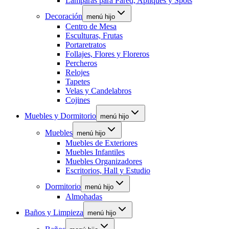
Lámparas para Pared, Apliques y Spots
Decoración
menú hijo
Centro de Mesa
Esculturas, Frutas
Portaretratos
Follajes, Flores y Floreros
Percheros
Relojes
Tapetes
Velas y Candelabros
Cojines
Muebles y Dormitorio
menú hijo
Muebles
menú hijo
Muebles de Exteriores
Muebles Infantiles
Muebles Organizadores
Escritorios, Hall y Estudio
Dormitorio
menú hijo
Almohadas
Baños y Limpieza
menú hijo