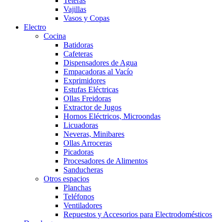
Teteras
Vajillas
Vasos y Copas
Electro
Cocina
Batidoras
Cafeteras
Dispensadores de Agua
Empacadoras al Vacío
Exprimidores
Estufas Eléctricas
Ollas Freidoras
Extractor de Jugos
Hornos Eléctricos, Microondas
Licuadoras
Neveras, Minibares
Ollas Arroceras
Picadoras
Procesadores de Alimentos
Sanducheras
Otros espacios
Planchas
Teléfonos
Ventiladores
Repuestos y Accesorios para Electrodomésticos