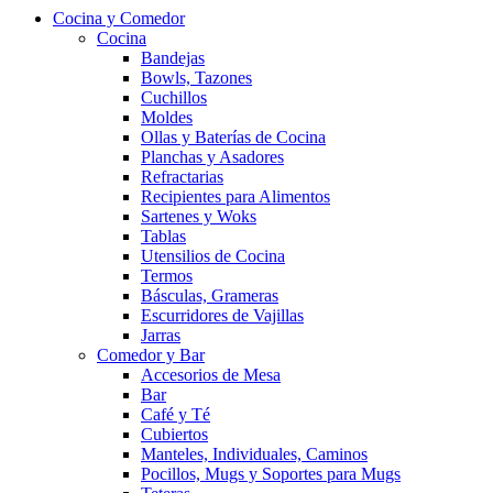
Cocina y Comedor
Cocina
Bandejas
Bowls, Tazones
Cuchillos
Moldes
Ollas y Baterías de Cocina
Planchas y Asadores
Refractarias
Recipientes para Alimentos
Sartenes y Woks
Tablas
Utensilios de Cocina
Termos
Básculas, Grameras
Escurridores de Vajillas
Jarras
Comedor y Bar
Accesorios de Mesa
Bar
Café y Té
Cubiertos
Manteles, Individuales, Caminos
Pocillos, Mugs y Soportes para Mugs