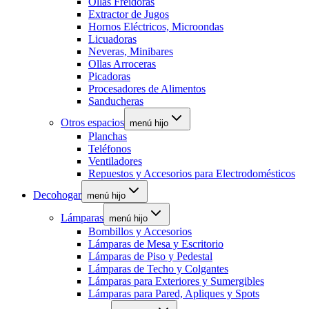
Ollas Freidoras
Extractor de Jugos
Hornos Eléctricos, Microondas
Licuadoras
Neveras, Minibares
Ollas Arroceras
Picadoras
Procesadores de Alimentos
Sanducheras
Otros espacios
menú hijo
Planchas
Teléfonos
Ventiladores
Repuestos y Accesorios para Electrodomésticos
Decohogar
menú hijo
Lámparas
menú hijo
Bombillos y Accesorios
Lámparas de Mesa y Escritorio
Lámparas de Piso y Pedestal
Lámparas de Techo y Colgantes
Lámparas para Exteriores y Sumergibles
Lámparas para Pared, Apliques y Spots