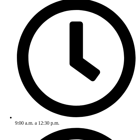
9:00 a.m. a 12:30 p.m.