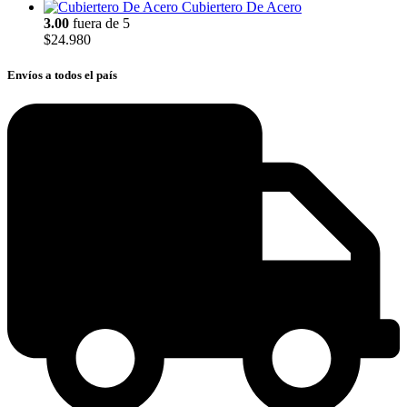
Cubiertero De Acero
3.00
fuera de 5
$
24.980
Envíos a todos el país