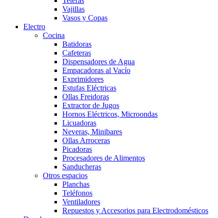
Teteras
Vajillas
Vasos y Copas
Electro
Cocina
Batidoras
Cafeteras
Dispensadores de Agua
Empacadoras al Vacío
Exprimidores
Estufas Eléctricas
Ollas Freidoras
Extractor de Jugos
Hornos Eléctricos, Microondas
Licuadoras
Neveras, Minibares
Ollas Arroceras
Picadoras
Procesadores de Alimentos
Sanducheras
Otros espacios
Planchas
Teléfonos
Ventiladores
Repuestos y Accesorios para Electrodomésticos