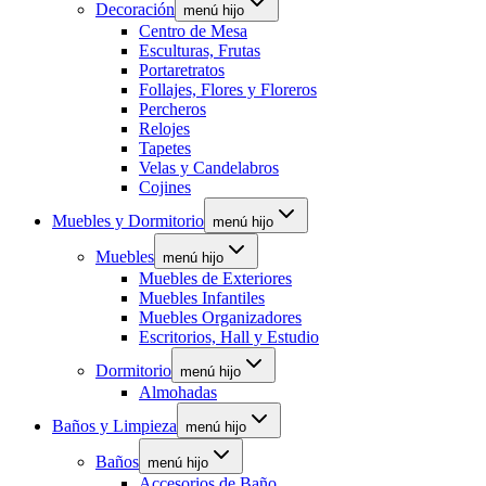
Decoración
menú hijo
Centro de Mesa
Esculturas, Frutas
Portaretratos
Follajes, Flores y Floreros
Percheros
Relojes
Tapetes
Velas y Candelabros
Cojines
Muebles y Dormitorio
menú hijo
Muebles
menú hijo
Muebles de Exteriores
Muebles Infantiles
Muebles Organizadores
Escritorios, Hall y Estudio
Dormitorio
menú hijo
Almohadas
Baños y Limpieza
menú hijo
Baños
menú hijo
Accesorios de Baño