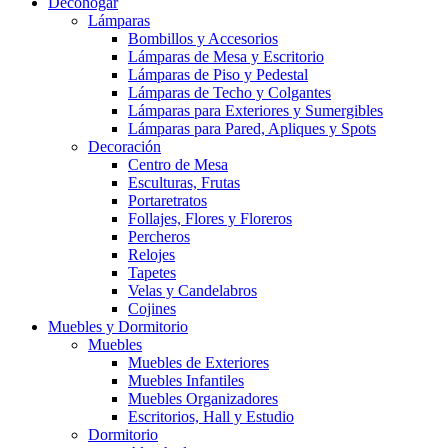
Decohogar
Lámparas
Bombillos y Accesorios
Lámparas de Mesa y Escritorio
Lámparas de Piso y Pedestal
Lámparas de Techo y Colgantes
Lámparas para Exteriores y Sumergibles
Lámparas para Pared, Apliques y Spots
Decoración
Centro de Mesa
Esculturas, Frutas
Portaretratos
Follajes, Flores y Floreros
Percheros
Relojes
Tapetes
Velas y Candelabros
Cojines
Muebles y Dormitorio
Muebles
Muebles de Exteriores
Muebles Infantiles
Muebles Organizadores
Escritorios, Hall y Estudio
Dormitorio