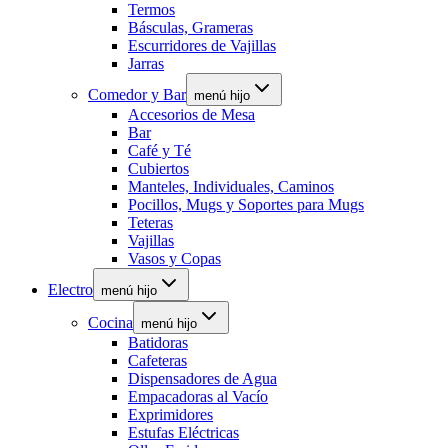
Termos
Básculas, Grameras
Escurridores de Vajillas
Jarras
Comedor y Bar
menú hijo
Accesorios de Mesa
Bar
Café y Té
Cubiertos
Manteles, Individuales, Caminos
Pocillos, Mugs y Soportes para Mugs
Teteras
Vajillas
Vasos y Copas
Electro
menú hijo
Cocina
menú hijo
Batidoras
Cafeteras
Dispensadores de Agua
Empacadoras al Vacío
Exprimidores
Estufas Eléctricas