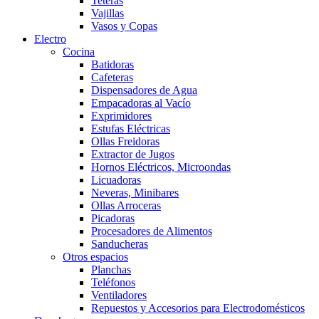
Teteras
Vajillas
Vasos y Copas
Electro
Cocina
Batidoras
Cafeteras
Dispensadores de Agua
Empacadoras al Vacío
Exprimidores
Estufas Eléctricas
Ollas Freidoras
Extractor de Jugos
Hornos Eléctricos, Microondas
Licuadoras
Neveras, Minibares
Ollas Arroceras
Picadoras
Procesadores de Alimentos
Sanducheras
Otros espacios
Planchas
Teléfonos
Ventiladores
Repuestos y Accesorios para Electrodomésticos