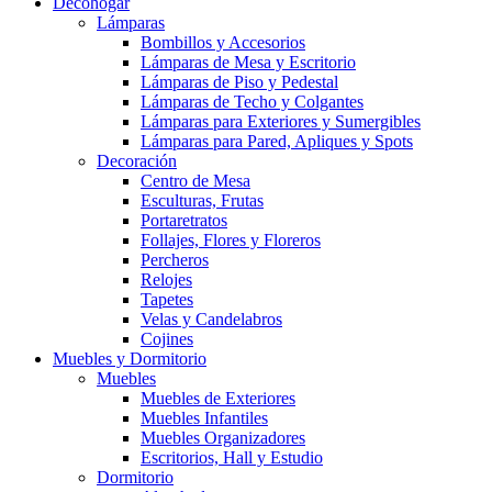
Decohogar
Lámparas
Bombillos y Accesorios
Lámparas de Mesa y Escritorio
Lámparas de Piso y Pedestal
Lámparas de Techo y Colgantes
Lámparas para Exteriores y Sumergibles
Lámparas para Pared, Apliques y Spots
Decoración
Centro de Mesa
Esculturas, Frutas
Portaretratos
Follajes, Flores y Floreros
Percheros
Relojes
Tapetes
Velas y Candelabros
Cojines
Muebles y Dormitorio
Muebles
Muebles de Exteriores
Muebles Infantiles
Muebles Organizadores
Escritorios, Hall y Estudio
Dormitorio