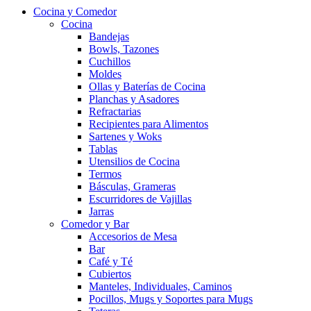
Cocina y Comedor
Cocina
Bandejas
Bowls, Tazones
Cuchillos
Moldes
Ollas y Baterías de Cocina
Planchas y Asadores
Refractarias
Recipientes para Alimentos
Sartenes y Woks
Tablas
Utensilios de Cocina
Termos
Básculas, Grameras
Escurridores de Vajillas
Jarras
Comedor y Bar
Accesorios de Mesa
Bar
Café y Té
Cubiertos
Manteles, Individuales, Caminos
Pocillos, Mugs y Soportes para Mugs