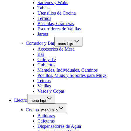
Sartenes y Woks
Tablas
Utensilios de Cocina
Termos
Básculas, Grameras
Escurridores de Vajillas
Jarras
Comedor y Bar
menú hijo
Accesorios de Mesa
Bar
Café y Té
Cubiertos
Manteles, Individuales, Caminos
Pocillos, Mugs y Soportes para Mugs
Teteras
Vajillas
Vasos y Copas
Electro
menú hijo
Cocina
menú hijo
Batidoras
Cafeteras
Dispensadores de Agua