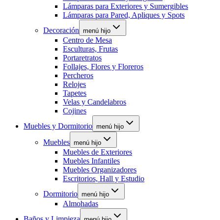
Lámparas para Exteriores y Sumergibles
Lámparas para Pared, Apliques y Spots
Decoración
menú hijo
Centro de Mesa
Esculturas, Frutas
Portaretratos
Follajes, Flores y Floreros
Percheros
Relojes
Tapetes
Velas y Candelabros
Cojines
Muebles y Dormitorio
menú hijo
Muebles
menú hijo
Muebles de Exteriores
Muebles Infantiles
Muebles Organizadores
Escritorios, Hall y Estudio
Dormitorio
menú hijo
Almohadas
Baños y Limpieza
menú hijo