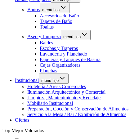
Baños
menú hijo
Accesorios de Baño
Tapetes de Baño
Toallas
Aseo y Limpieza
menú hijo
Baldes
Escobas y Traperos
Lavandería y Planchado
Papeleras y Tanques de Basura
Cajas Organizadoras
Planchas
Institucional
menú hijo
Hotelería / Áreas Comerciales
Iluminación Arquitectónica y Comercial
Limpieza, Mantenimiento y Reciclaje
Mobiliario Institucional
Preparación, Cocción y Conservación de Alimentos
Servicio a la Mesa / Bar / Exhibición de Alimentos
Ofertas
Top Mejor Valorados