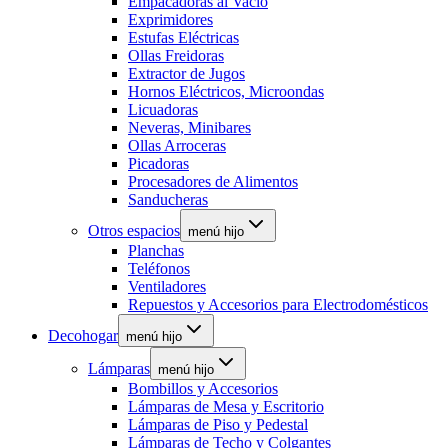
Empacadoras al Vacío
Exprimidores
Estufas Eléctricas
Ollas Freidoras
Extractor de Jugos
Hornos Eléctricos, Microondas
Licuadoras
Neveras, Minibares
Ollas Arroceras
Picadoras
Procesadores de Alimentos
Sanducheras
Otros espacios
menú hijo
Planchas
Teléfonos
Ventiladores
Repuestos y Accesorios para Electrodomésticos
Decohogar
menú hijo
Lámparas
menú hijo
Bombillos y Accesorios
Lámparas de Mesa y Escritorio
Lámparas de Piso y Pedestal
Lámparas de Techo y Colgantes